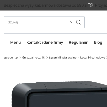
Bezpieczna wysyłka
Darmowa dostawa od 590 zł
Przyja
Szukaj
Wyczyść
Menu
Kontakt i dane firmy
Regulamin
Blog
zpradem.pl
Gniazda i łączniki
Łączniki instalacyjne
Łączniki schodowe