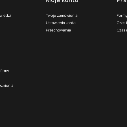
topce
owiedzi
Twoje zamówienia
Formy
Ustawienia konta
Czas 
Przechowalnia
Czas 
 firmy
óżnienia