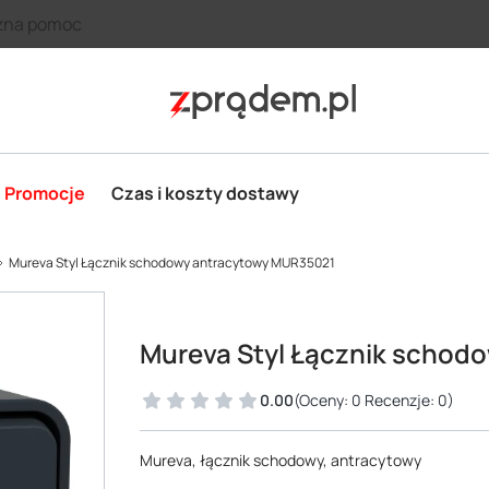
zna pomoc
Promocje
Czas i koszty dostawy
Mureva Styl Łącznik schodowy antracytowy MUR35021
Mureva Styl Łącznik schod
0.00
(Oceny: 0 Recenzje: 0)
Mureva, łącznik schodowy, antracytowy