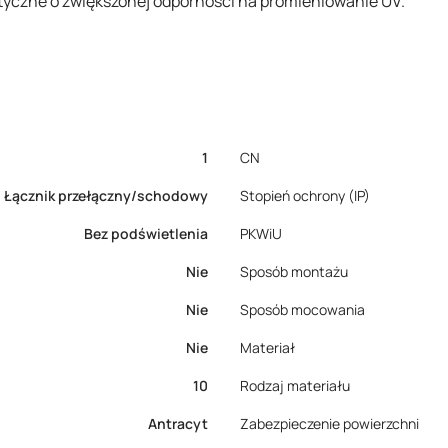
yczne o zwiększonej odporności na promieniowanie UV.
1
CN
Łącznik przełączny/schodowy
Stopień ochrony (IP)
Bez podświetlenia
PKWiU
Nie
Sposób montażu
Nie
Sposób mocowania
Nie
Materiał
10
Rodzaj materiału
Antracyt
Zabezpieczenie powierzchni