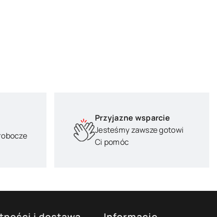
Przyjazne wsparcie
Jesteśmy zawsze gotowi
 robocze
Ci pomóc
tności i dostawa
Informacje