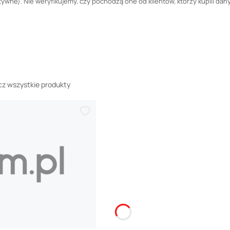
wne). Nie weryfikujemy, czy pochodzą one od klientów, którzy kupili dany
z wszystkie produkty