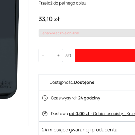
Przejdź do pełnego opisu
Cena
33,10 zł
Cena wyłącznie on-line
szt.
Dostępność:
Dostępne
Czas wysyłki:
24 godziny
Dostawa
od 0,00 zł
- Odbiór osobisty_ Krz
24 miesiące gwarancji producenta