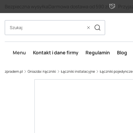
Bezpieczna wysyłka
Darmowa dostawa od 590 zł
Przyja
Szukaj
Wyczyść
Menu
Kontakt i dane firmy
Regulamin
Blog
zpradem.pl
Gniazda i łączniki
Łączniki instalacyjne
Łączniki pojedyncze