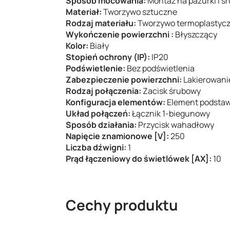
Sposób mocowania:
Montaż na pazurki i ś
Materiał:
Tworzywo sztuczne
Rodzaj materiału:
Tworzywo termoplastyc
Wykończenie powierzchni :
Błyszczący
Kolor:
Biały
Stopień ochrony (IP):
IP20
Podświetlenie:
Bez podświetlenia
Zabezpieczenie powierzchni:
Lakierowani
Rodzaj połączenia:
Zacisk śrubowy
Konfiguracja elementów:
Element podstaw
Układ połączeń:
Łącznik 1-biegunowy
Sposób działania:
Przycisk wahadłowy
Napięcie znamionowe [V]:
250
Liczba dźwigni:
1
Prąd łączeniowy do świetlówek [AX]:
10
Cechy produktu