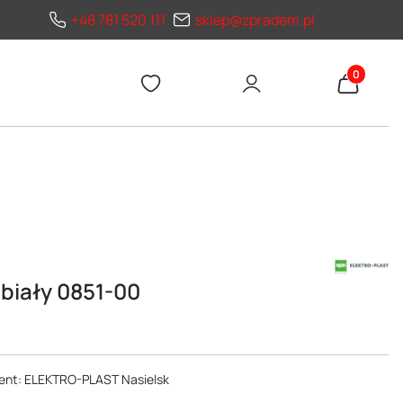
+48 781 520 111
sklep@zpradem.pl
Produkty 
biały 0851-00
cent: ELEKTRO-PLAST Nasielsk