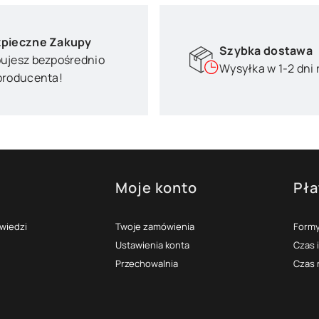
pieczne Zakupy
Szybka dostawa
ujesz bezpośrednio
Wysyłka w 1-2 dni
producenta!
Moje konto
Pła
topce
owiedzi
Twoje zamówienia
Formy
Ustawienia konta
Czas 
Przechowalnia
Czas 