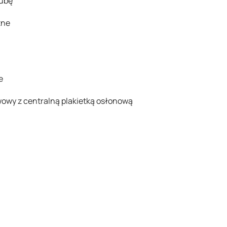
rubę
zne
e
owy z centralną plakietką osłonową