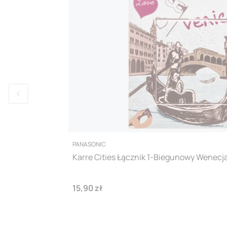
PRODUCENT
PANASONIC
Karre Cities Łącznik 1-Biegunowy Wenecj
Cena
15,90 zł