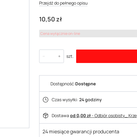
Przejdź do pełnego opisu
Cena
10,50 zł
Cena wyłącznie on-line
szt.
Dostępność:
Dostępne
Czas wysyłki:
24 godziny
Dostawa
od 0,00 zł
- Odbiór osobisty_ Krz
24 miesiące gwarancji producenta