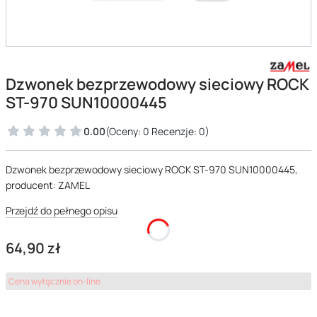
Dzwonek bezprzewodowy sieciowy ROCK
ST-970 SUN10000445
0.00
(Oceny: 0 Recenzje: 0)
Dzwonek bezprzewodowy sieciowy ROCK ST-970 SUN10000445,
producent: ZAMEL
Przejdź do pełnego opisu
Cena
64,90 zł
Cena wyłącznie on-line