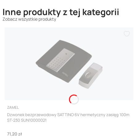
Inne produkty z tej kategorii
Zobacz wszystkie produkty
PRODUCENT
ZAMEL
Dzwonek bezprzewodowy SATTINO 6V hermetyczny zasięg 100m
ST-230 SUN10000021
Cena
71,20 zł