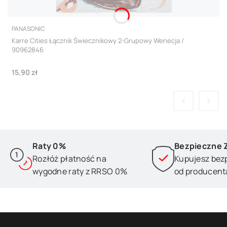
PRODUCENT
PANASONIC
Karre Cities Łącznik Świecznikowy 2-Grupowy Wenecja /
90962846
Cena
15,90 zł
Raty 0%
Bezpieczne 
Rozłóż płatność na
Kupujesz bez
wygodne raty z RRSO 0%
od producent