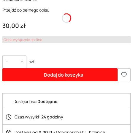
Przejdź do pełnego opisu
Cena
30,00 zł
Cena wyłącznie on-line
szt.
Dodaj do koszyka
Dostępność:
Dostępne
Czas wysyłki:
24 godziny
Dostawa
od 0,00 zł
- Odbiór osobisty_ Krzepice