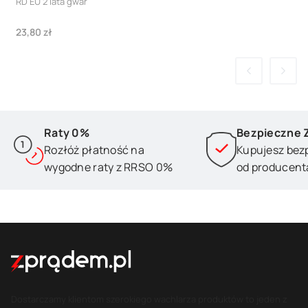
RD EU 2 lata gwar
Cena
23,80 zł
Raty 0%
Bezpieczne 
Rozłóż płatność na
Kupujesz bez
wygodne raty z RRSO 0%
od producent
Dostarczamy klientom szerokiego wachlarza produktów to jeden z