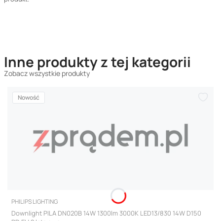
Inne produkty z tej kategorii
Zobacz wszystkie produkty
Nowość
PRODUCENT
PHILIPS LIGHTING
Downlight PILA DN020B 14W 1300lm 3000K LED13/830 14W D150