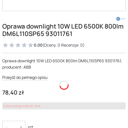
Oprawa downlight 10W LED 6500K 800lm
DM6L110SP65 93011761
0.00
(Oceny: 0 Recenzje: 0)
Oprawa downlight 10W LED 6500K 800lm DM6L110SP65 93011761,
producent: ABB
Przejdź do pełnego opisu
Cena
78,40 zł
Cena wyłącznie on-line
szt.