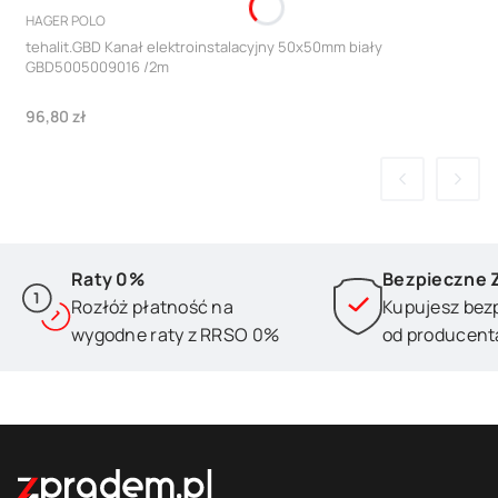
PRODUCENT
HAGER POLO
tehalit.GBD Kanał elektroinstalacyjny 50x50mm biały
GBD5005009016 /2m
Cena
96,80 zł
Raty 0%
Bezpieczne 
Rozłóż płatność na
Kupujesz bez
wygodne raty z RRSO 0%
od producent