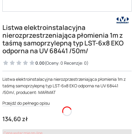
Listwa elektroinstalacyjna
nierozprzestrzeniająca płomienia 1m z
taśmą samoprzylepną typ LST-6x8 EKO
odporna na UV 68441 /50m/
0.00
(Oceny: 0 Recenzje: 0)
Listwa elektroinstalacyjna nierozprzestrzeniająca płomienia 1m z
taśmą samoprzylepną typ LST-6x8 EKO odporna na UV 68441
/50m/, producent: MARMAT
Przejdź do pełnego opisu
Cena
134,60 zł
Cena wyłącznie on-line